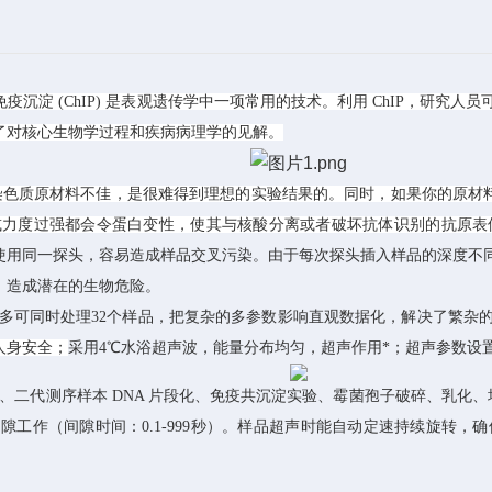
疫沉淀 (ChIP) 是表观遗传学
中一项常用的技术。
利用 ChIP，研究
提供了对核心生物学过程和疾病病理学的见解。
染色质原材料不佳，
是很
难得到理想的实验结果
的
。同时
，
如果你的原材
或力度过强都会令蛋白变性，使其与核酸分离或者破坏抗体识别的抗原
使用同一探头，容易造成样品交叉污染。由于每次探头插入样品的深度不
，造成潜在的生物危险。
多可同时处理32个样品，把复杂的多参数影响直观数据化，解决了繁杂
人身安全
；
采用4℃水浴超声波，能量分布均匀，超声作用*；超声参数设
提、二代测序样本 DNA 片段化、免疫共沉淀实验、霉菌孢子破碎、乳化
、
间隙工作
（
间隙时间：0.1-999秒
）
。
样品超声时能自动定速持续旋转，确