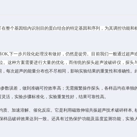
人员可在整个基因组内识别目的蛋白结合的特定基因和序列，为其调控功能和
料OK,下一步片段化处理没有做好，仍然是徒劳。目前我们一般通过超声
表位。这种方案需要进行大量的优化，而传统的探头超声波破碎仪，探头
同，每次超声的能量分布也不尽相同，影响实验结果的重复性和准确性。
的参数误差，做到准确可控效率高
；
无需频繁操作探头，各样品均在单独
置灵活，实验步骤标准化，实验重复性好，结果可靠性高。
均质
、
加速溶解
、
催化反应
。它是
利用磁致
伸
缩共振超声技术破碎样本, 
保样品破碎效果达到一致
。
还
具有过热保护功能及温度监测功能
，实验