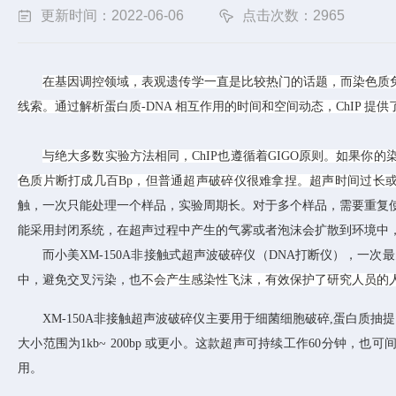
更新时间：2022-06-06
点击次数：2965
在基因调控领域，表观遗传学
一直是比较热门的话题，而
染色质免
线索。通过解析蛋白质-DNA 相互作用的时间和空间动态，ChIP 
与绝大多数实验方法相同，ChIP也遵循着GIGO原则。如果你的
色质片断打成几百Bp，但普通超声破碎仪很难拿捏。超声时间过长
触，一次只能处理一个样品，实验周期长
。
对于多个样品，需要重复
能采用封闭系统，在超声过程中产生的气雾或者泡沫会扩散到环境中
而小美
XM-150A非接触式超声波破碎仪
（
DNA打断仪）
，一次最
中，避免交叉污染
，也
不会产生感染性飞沫，有效保护了研究人员的
XM-150A非接触超声波破碎仪主要用于细菌细胞破碎,蛋白质抽
大小范围
为
1kb~ 200bp 或更小
。
这款
超声可持续工作60分钟，也可
用。