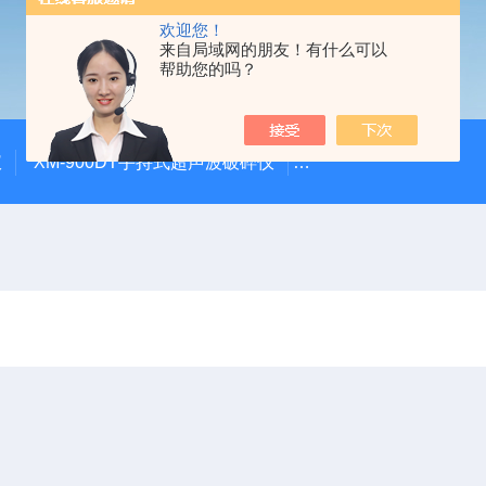
欢迎您！
来自局域网的朋友！有什么可以
帮助您的吗？
仪
XM-900DT手持式超声波破碎仪
XM-500UVF液晶静