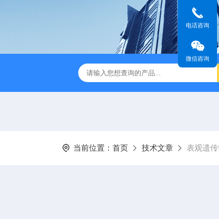
电话咨询
微信咨询
音款超声波清洗机
XM-650T一体式超声波细胞粉碎仪
非接触
当前位置：
首页
技术文章
表观遗传学