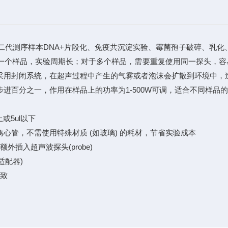
二代测序样本DNA+片段化、免疫共沉淀实验、霉菌孢子破碎、乳化
一个样品，实验周期长；对于多个样品，需要重复使用同一探头，容
采用封闭系统，在超声过程中产生的气雾或者泡沫会扩散到环境中，
进百分之一，作用在样品上的功率为1-500W可调，适合不同样品
或5ul以下
ml离心管，不需使用特殊材质 (如玻璃) 的耗材，节省实验成本
插入超声波探头(probe)
适配器)
一致