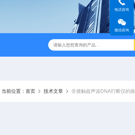
电话咨询
微信咨询
音款超声波清洗机
XM-650T一体式超声波细胞粉碎仪
非接触
当前位置：
首页
技术文章
非接触超声波DNA打断仪的