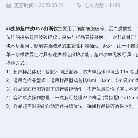
更新时间：2025-05-21
点击次数：1180
非接触超声波DNA打断仪
主要用于细菌细胞破碎、蛋白质抽提、
传统的探头超声波破碎仪，探头与样品直接接触，一次只能处理
也不尽相同，影响实验结果的重复性和准确性。此外，由于不能
单一水槽数显定时具有过热断电保护功能，超声功率无极可调，步
操控方式：
1）超声样品体积：搭配不同适配器，超声样品体积可达0.1ml以上
2）适用之样品型式：适用样品型式包括0.ml、0.2ml、5ml及2
3）样品需在密闭容器下进行破碎动作，不产生感染性飞雾，不需额外
4）容许单次操作数量：一次多可处理24个样品 (需搭配0.1/0.2ml
5）样品超声时需能自动定速持续旋转，确保样品破碎效果达到