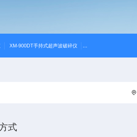
仪
XM-900DT手持式超声波破碎仪
XM-500UVF液晶静
方式