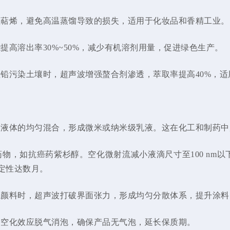
性萜烯，避免高温蒸馏导致的损失，适用于化妆品和香精工业。
高溶出率30%~50%，减少有机溶剂用量，促进绿色生产。
铅污染土壤时，超声波增强螯合剂渗透，萃取率提高40%，适
溶液体的均匀混合，形成微米或纳米级乳液。这在化工和制药中
物，如抗癌药紫杉醇。空化微射流减小液滴尺寸至100 nm
定性达数月。
和颜料时，超声波打破界面张力，形成均匀分散体系，提升涂料
：空化效应脱气消泡，确保产品无气泡，延长保质期。