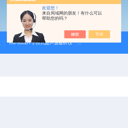
欢迎您！
来自局域网的朋友！有什么可以
帮助您的吗？
仪
XM-900DT手持式超声波破碎仪
XM-500UVF液晶静