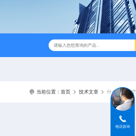
音款超声波清洗机
XM-650T一体式超声波细胞粉碎仪
非接触
当前位置：
首页
技术文章
什么是超声空
电话咨询