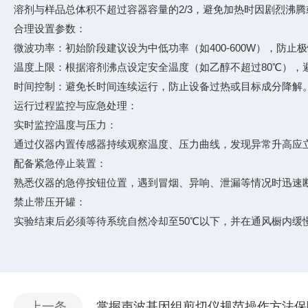
溶剂与样品总体积不超过容器容量的‌2/3‌，避免加热时因剧烈沸
‌合理设置参数‌：
‌微波功率‌：初始阶段建议设为中低功率（如400-600W），
‌温度上限‌：根据溶剂沸点设定安全温度（如乙醇不超过80℃）
‌时间控制‌：避免长时间连续运行，防止设备过热或目标成分降解
运行过程监控与应急处理‌：
‌实时监控温度与压力‌：
通过仪器内置传感器‌持续观察温度、压力曲线‌，发现异常升高应
‌配备紧急停止装置‌：
熟悉仪器的‌急停按钮位置‌，遇到冒烟、异响、泄漏等情况时迅速
‌禁止带压开罐‌：
实验结束后必须等待系统自然冷却至‌50℃以下‌，并在通风橱内
上一条
掌握声波基因组剪切仪规范操作方法保