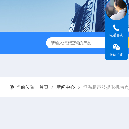
电话咨询
音款超声波清洗机
XM-650T一体式超声波细胞粉碎仪
非接触
微信咨询
当前位置：
首页
新闻中心
恒温超声波提取机特点