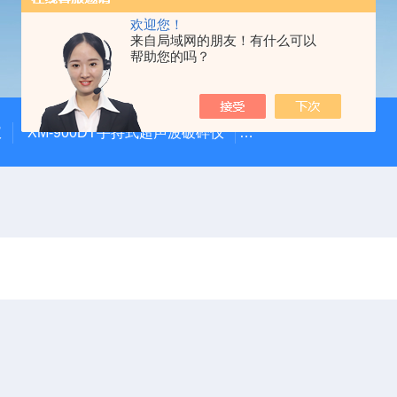
欢迎您！
来自局域网的朋友！有什么可以
帮助您的吗？
仪
XM-900DT手持式超声波破碎仪
XM-500UVF液晶静