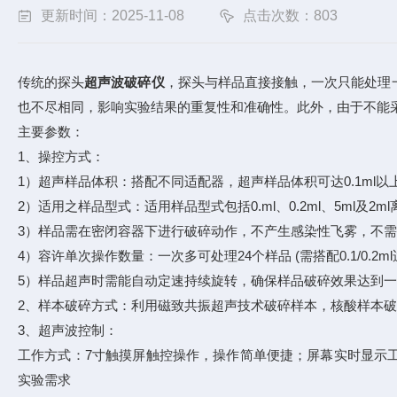
更新时间：2025-11-08
点击次数：803
传统的探头
超声波破碎仪
，探头与样品直接接触，一次只能处理
也不尽相同，影响实验结果的重复性和准确性。此外，由于不能
主要参数：
1、操控方式：
1）超声样品体积：搭配不同适配器，超声样品体积可达0.1ml以上
2）适用之样品型式：适用样品型式包括0.ml、0.2ml、5ml及2
3）样品需在密闭容器下进行破碎动作，不产生感染性飞雾，不需额外
4）容许单次操作数量：一次多可处理24个样品 (需搭配0.1/0.2ml
5）样品超声时需能自动定速持续旋转，确保样品破碎效果达到
2、样本破碎方式：利用磁致共振超声技术破碎样本，核酸样本破碎大小
3、超声波控制：
工作方式：7寸触摸屏触控操作，操作简单便捷；屏幕实时显示工
实验需求