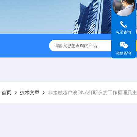
电话咨询
音款超声波清洗机
XM-650T一体式超声波细胞粉碎仪
非接触
微信咨询
：
首页
技术文章
非接触超声波DNA打断仪的工作原理及