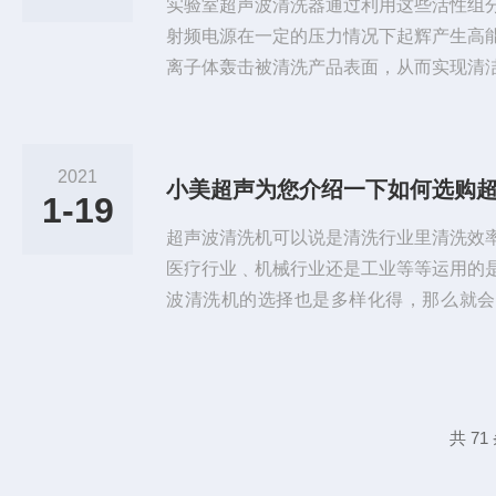
实验室超声波清洗器通过利用这些活性组
射频电源在一定的压力情况下起辉产生高
离子体轰击被清洗产品表面，从而实现清
清洗机中的等离子体与自然界产生的等离
固体、液体和气体的另一种物质聚集态，
态。它由电离的导电气体组成，其中包括
2021
小美超声为您介绍一下如何选购
子、负离子、激发态的原子或分子、基态
1-19
超声波清洗器主要由以下三大部分组...
超声波清洗机可以说是清洗行业里清洗效
医疗行业﹑机械行业还是工业等等运用的
波清洗机的选择也是多样化得，那么就会
扰，不知道如何选购出自己需要的机器，
购超声波清洗机需要注意得一些事项。1
清洗机设备前应该先要了解需要清洗得零
件的材质以及清洗件的清洗量等等。2、
共 71
洗件需要清洗的表面污垢是什么3、清...