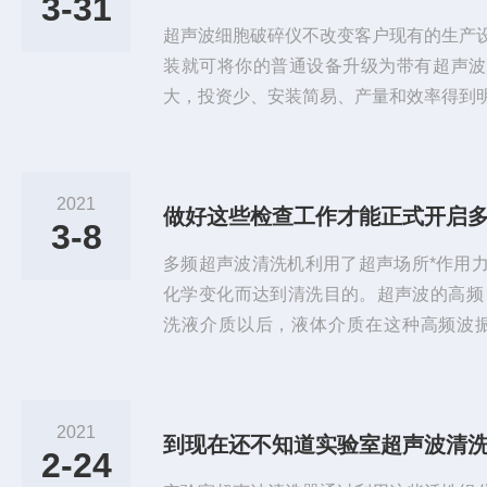
3-31
超声波细胞破碎仪不改变客户现有的生产
装就可将你的普通设备升级为带有超声波
大，投资少、安装简易、产量和效率得到
器在纵向作来回伸缩运动，振幅一般在几
够，是不能直接使用的。变幅杆按设计需
能器，同时也起到固定整个超声波振动系
2021
做好这些检查工作才能正式开启
连，变幅杆将超声波能量振动传递给工具
3-8
射到化学反应液体中。下面要为您介绍的..
多频超声波清洗机利用了超声场所*作用
化学变化而达到清洗目的。超声波的高频（2
洗液介质以后，液体介质在这种高频波振
泡”，“空腔泡”对清洗对象的强烈的作用
使周围物质的化学键断裂，而引起一系列
在发生物理、化学变化时所需的能量。能
2021
到现在还不知道实验室超声波清
的机械作用外还有化学作用。理想的清洗
2-24
质，即清洗液的性质，所以，...