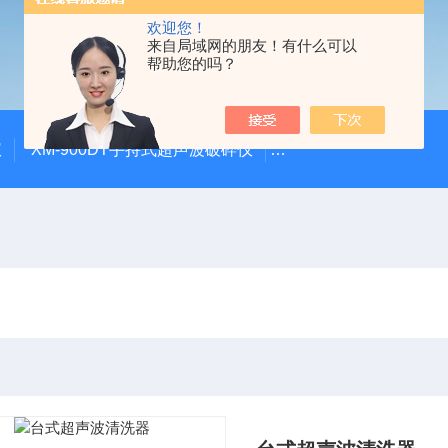
欢迎您！
来自局域网的朋友！有什么可以
帮助您的吗？
仪
XM-900DT手持式超声波破碎仪
XM-500UVF液晶静