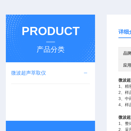
PRODUCT
详细
产品分类
品
应
微波超声萃取仪
微波超
1、精
2、样
3、中
4、样
微波超
1、整
2、采