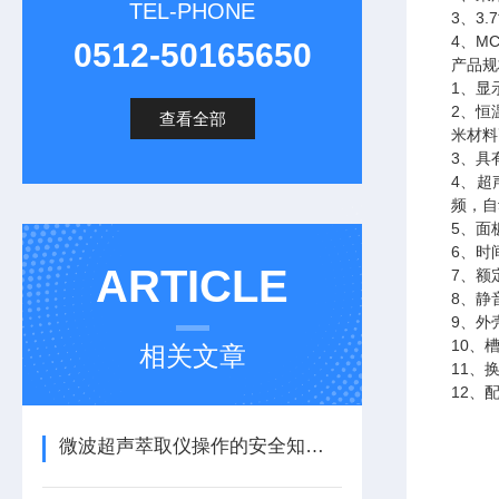
TEL-PHONE
3、3
4、M
0512-50165650
产品规
1、显
2、恒
查看全部
米材料
3、具
4、超
频，自
5、面
6、时
ARTICLE
7、额
8、静
9、外
10、
相关文章
11、
12、
微波超声萃取仪操作的安全知识，你需要知道的