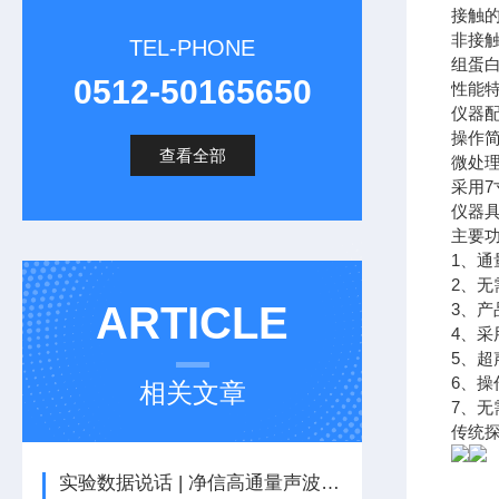
接触
非接
TEL-PHONE
组蛋
0512-50165650
性能
仪器
操作
查看全部
微处
采用
仪器
主要
1、通
2、
ARTICLE
3、产
4、
5、
6、
相关文章
7、
传统
实验数据说话 | 净信高通量声波基因组剪切仪