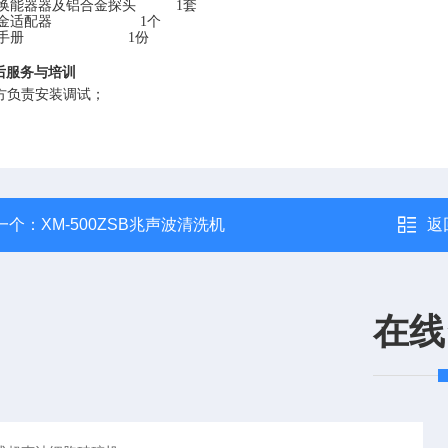
换能器器及铝合金探头
1
套
合金适配器
1个
作手册
1份
后服务与培训
 厂方负责安装调试；
一个：
XM-500ZSB兆声波清洗机
返
在线