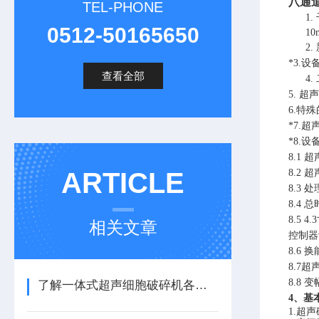
八通
TEL-PHONE
1.
0512-50165650
10
2.
*
3.
设
查看全部
4.
5.
超声
6
.特殊
*
7
.超
*
8
.设
8
.1 
ARTICLE
8.2
超
8
.3 
8
.4
总
8.5
4
相关文章
控制器
8
.6
换
8.7
8.8
变
了解一体式超声细胞破碎机各组成部件功能特点才能更好的使用它
4、基
1.超