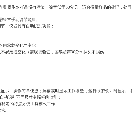
均质
提取对样品没有污染，噪音低于
3
0
分贝，适合微量样品的处理，处理
需经常手动调节能量。
调节，仪器具有自动识别功能；
不因承载变化而变化
头不易磨损空化（需现场验证，连续超声
30分钟探头不损伤）
模式显示，操作简单便捷；屏幕实时显示工作参数，运行状态倒计时显示；
自动识别不同尺寸变幅杆的功能；
能稳定的特点方便手持模式工作
需求。