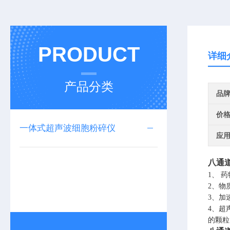
PRODUCT
详细
产品分类
品
价
一体式超声波细胞粉碎仪
应
八通
1、
药
2、物
3、加
4、超
的颗粒