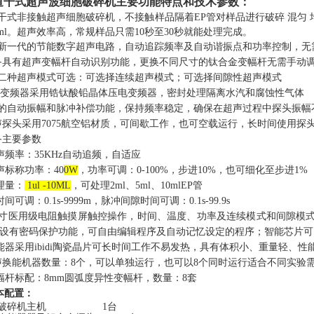
道干式超声波细胞破碎
机
主要功能特点和技术参数
：
干式非接触超声细胞破碎机，不接触样品隔着
E
P
管对样品进行破碎
混匀
ml
。超声效率高，常规样品只需
10
秒至
3
0
秒就能处理完成。
新一代的节能数字超声电路，自动追踪频率及自动谐振点和功率控制，无
备具有超声变幅杆自动识别功能，更换不同尺寸的钛合金变幅杆无需手动
二种超声模式可选：可选择连续超声模式；可选择间隙性超声模式
变频器采用锆钛酸铅晶体压电变频器，密封处理隔离水汽和腐蚀性气体
的自动振幅和脉冲补偿功能，保持频率稳定，确保在超声过程中探头振幅
声探头采用7
075
航空铝材质，可间歇工作，也可空载运行，长时间使用探
备主要参数
超声频率
：
35
KHz
自动追频，自适应
声标称功率：
40
0W
，功率可调：
0
-100%
，步进
1
0%
，也可细化至步进
1
%
处理量
：
1ul -10ML
，可处理
2ml、5ml、10mlEP管
时间可调：
0
.1s-9999m
，脉冲间隙时间可调：
0
.1s-99.9s
.3寸医用级电阻触摸屏触控操作，时间、温度、功率及连续模式和间隙
设有密码保护功能，可自由编辑程序及自动记忆设定的程序；智能芯片可
能器采用
ibidi
陶瓷晶片可长时间工作不易发热，具有体积小、重量轻、性
超声换能机器数量：8个，可以单独运行，也可以8个同时运行适合不同实验
幅杆标配：
8
mm
圆弧度异性变幅杆，数量：
8套
本配置：
声破碎机主机
1台